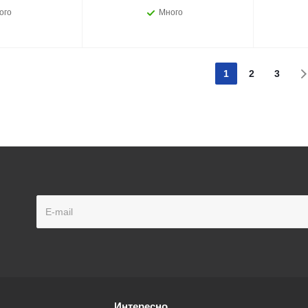
ого
Много
1
2
3
Интересно