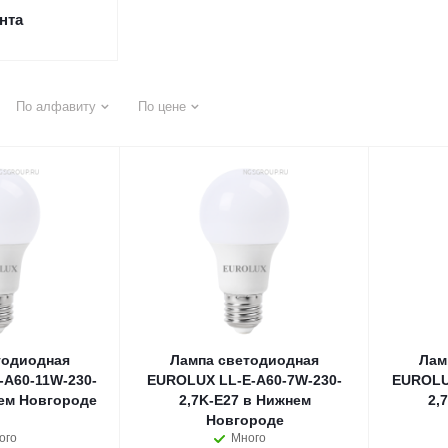
нта
По алфавиту
По цене
тодиодная
Лампа светодиодная
Лам
A60-11W-230-
EUROLUX LL-E-A60-7W-230-
EUROLU
ем Новгороде
2,7K-E27 в Нижнем
2,
Новгороде
ого
Много