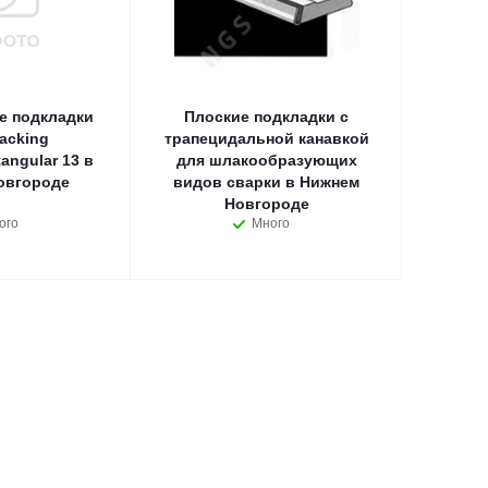
е подкладки
Плоские подкладки с
acking
трапецидальной канавкой
angular 13 в
для шлакообразующих
овгороде
видов сварки в Нижнем
Новгороде
ого
Много