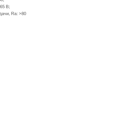
65 В;
ачи, Ra: ˃80