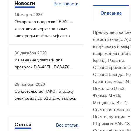
Новости
Все новости
Описание
19 марта 2026
Осторожно подделки LB-52U:
как отличить оригинальные
Преимущества све
электроды от фальсификата
яркости (класс А)
вкручивать и выкр
30 декабря 2020
напряжения питания
Изменение упаковки для
Бренд: Ресанта;
проволок DW-A65L, DW-A70L
Страна производст
Страна бренда: Ро
Гарантия, мес.: 24;
25 ноября 2020
Цоколь: GU-5.3;
Свидетельство НАКС на марку
Форма: MR16;
электродов Lb-52U закончилось
Мощность, Вт: 7;
Световая температ
Цвет излучения: 
Штрихкод EAN-13:
Статьи
Все статьи
Световой поток: 56