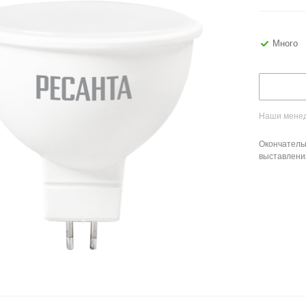
Много
Наши менед
Окончатель
выставлени