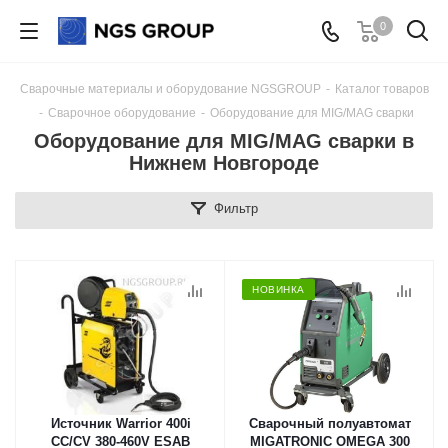
0
Сварочные материалы и оборудование NGSGROUP
-
Каталог товаров
-
Сварочное оборудование
-
Оборудование для MIG/MAG сварки
Оборудование для MIG/MAG сварки в
Нижнем Новгороде
Фильтр
НОВИНКА
Источник Warrior 400i
Сварочный полуавтомат
CC/CV 380-460V ESAB
MIGATRONIC OMEGA 300