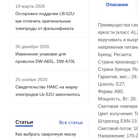
Описание
19 марта 2026
Осторожно подделки LB-52U:
как отличить оригинальные
Преимущества све
электроды от фальсификата
яркости (класс А)
вкручивать и выкр
30 декабря 2020
напряжения питания
Изменение упаковки для
Бренд: Ресанта;
проволок DW-A65L, DW-A70L
Страна производст
Страна бренда: Ро
Гарантия, мес.: 24;
25 ноября 2020
Цоколь: E27;
Свидетельство НАКС на марку
Форма: A80;
электродов Lb-52U закончилось
Мощность, Вт: 20;
Световая температ
Цвет излучения: Т
Штрихкод EAN-13:
Статьи
Все статьи
Световой поток: 1
Как выбрать сварочную маску
Напряжение: 170-2