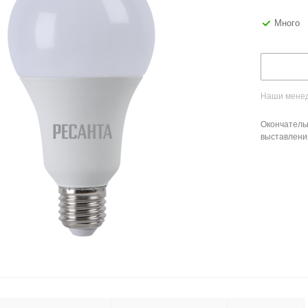
Много
Наши менед
Окончатель
выставлени