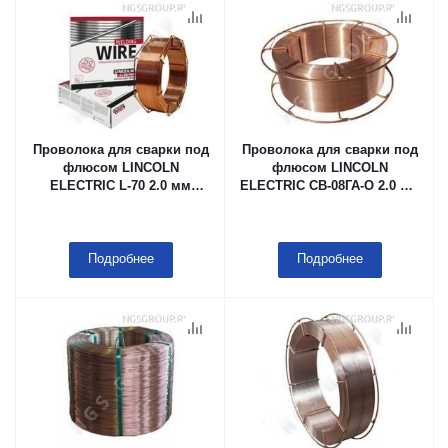
Проволока для сварки под
Проволока для сварки под
флюсом LINCOLN
флюсом LINCOLN
ELECTRIC L-70 2.0 мм
ELECTRIC СВ-08ГА-О 2.0 мм
Каркасная кассета (тип
К-300АО, 18 kg
B415), 25 kg, в мешке с
летучим ингибитором
коррозии (VCI)
Подробнее
Подробнее