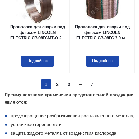
Проволока для сварки под
Проволока для сварки под
флюсом LINCOLN
флюсом LINCOLN
ELECTRIC СВ-08ГСМТ-О 2.0
ELECTRIC СВ-08ГС 3.0 мм
мм Ариадна-600
Б-500
Подробнее
Подробнее
1
2
3
7
Преимуществами применения представленной продукции
являются:
предотвращение разбрызгивания расплавленного металла;
устойчивое горение дуги;
защита жидкого металла от воздействия кислорода;