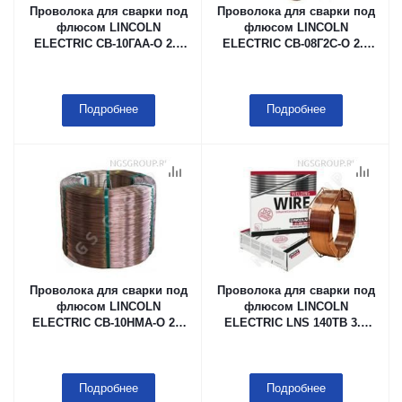
Проволока для сварки под
Проволока для сварки под
флюсом LINCOLN
флюсом LINCOLN
ELECTRIC СВ-10ГАА-О 2.0
ELECTRIC СВ-08Г2С-О 2.0
мм Ариадна-600
мм К-300АО, 18 kg
Подробнее
Подробнее
Проволока для сварки под
Проволока для сварки под
флюсом LINCOLN
флюсом LINCOLN
ELECTRIC СВ-10НМА-О 2.0
ELECTRIC LNS 140TB 3.2
мм К-300АО, 18 kg
мм Каркасная кассета (тип
B415), 25 kg в мешке с
летучим ингибитором
коррозии (VCI)
Подробнее
Подробнее