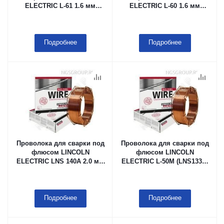
ELECTRIC L-61 1.6 мм
ELECTRIC L-60 1.6 мм
Каркасная кассета (тип
Каркасная кассета (тип
B415), 25 kg, в мешке с
B415), 25 kg в мешке с
летучим ингибитором
летучим ингибитором
коррозии (VCI)
коррозии (VCI)
Подробнее
Подробнее
Проволока для сварки под
Проволока для сварки под
флюсом LINCOLN
флюсом LINCOLN
ELECTRIC LNS 140A 2.0 мм
ELECTRIC L-50M (LNS133U)
Каркасная кассета (тип
2.0 мм Каркасная кассета
B415), 25 kg, в мешке с
(тип B415), 25 kg в мешке с
летучим ингибитором
летучим ингибитором
коррозии (VCI)
коррозии (VCI)
Подробнее
Подробнее