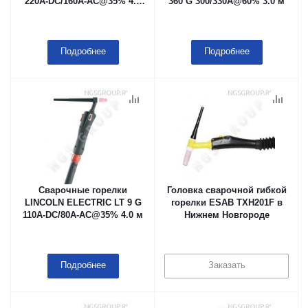
220A-DC/160A-AC@35% 4.0
360 G 300/330A@60% 3.0 м
м
Подробнее
Подробнее
Сварочные горелки
Головка сварочной гибкой
LINCOLN ELECTRIC LT 9 G
горелки ESAB TXH201F в
110A-DC/80A-AC@35% 4.0 м
Нижнем Новгороде
Подробнее
Заказать