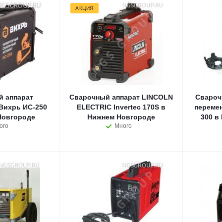
АКЦИЯ
 аппарат
Сварочный аппарат LINCOLN
Свароч
Вихрь ИС-250
ELECTRIC Invertec 170S в
переме
Новгороде
Нижнем Новгороде
300 в
ого
Много