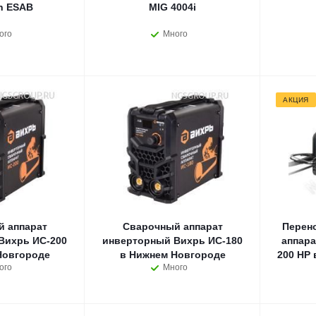
h ESAB
MIG 4004i
ого
Много
АКЦИЯ
 аппарат
Сварочный аппарат
Перен
Вихрь ИС-200
инверторный Вихрь ИС-180
аппара
Новгороде
в Нижнем Новгороде
200 HP
ого
Много