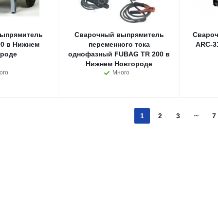
ыпрямитель
Сварочный выпрямитель
Свароч
0 в Нижнем
переменного тока
ARC-3
роде
однофазный FUBAG TR 200 в
Нижнем Новгороде
ого
Много
1
2
3
7