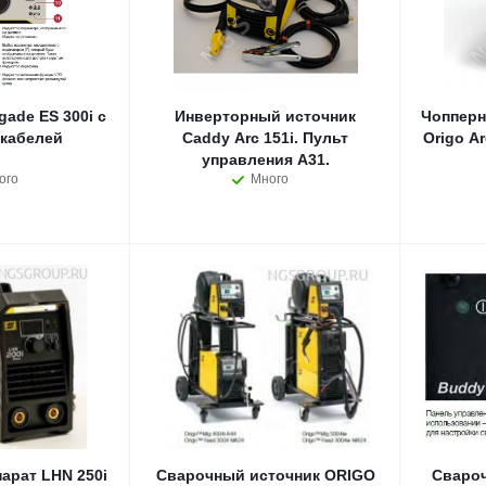
ade ES 300i с
Инверторный источник
Чопперн
кабелей
Caddy Arc 151i. Пульт
Origo Arc 410c O
управления A31.
ого
Много
арат LHN 250i
Сварочный источник ORIGO
Cвароч