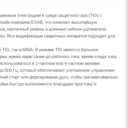
мовым электродом в среде защитного газа (TIG) с
дизайн компании ESAB, что означает высочайшую
чка, наплечный ремень и длинные кабели-удлинители
ях. Все модификации сварочных аппаратов подходят для
 TIG, так и MMA. В режиме TIG имеется большое
ки, время нарастания до рабочего тока, время спада тока,
 использоваться в 2-тактном или 4-тактном режиме.
до 500 Гц, который обеспечивает улучшенное управление
ячий старт или форсирование дуги, чтобы они максимально
ройки быстро выполняются благодаря простому и