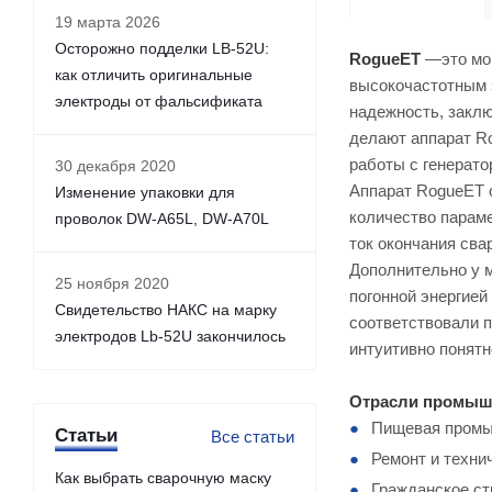
19 марта 2026
Осторожно подделки LB-52U:
RogueET
—это мощ
как отличить оригинальные
высокочастотным 
электроды от фальсификата
надежность, закл
делают аппарат R
работы с генератор
30 декабря 2020
Аппарат RogueET 
Изменение упаковки для
количество параме
проволок DW-A65L, DW-A70L
ток окончания сва
Дополнительно у 
25 ноября 2020
погонной энергией
Свидетельство НАКС на марку
соответствовали п
электродов Lb-52U закончилось
интуитивно понят
Отрасли промыш
Пищевая промы
Статьи
Все статьи
Ремонт и техни
Как выбрать сварочную маску
Гражданское ст