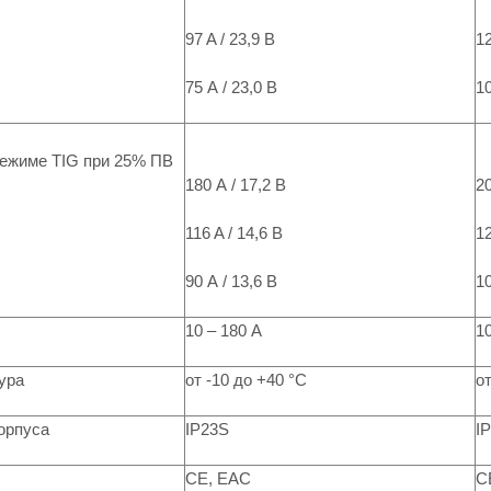
97 A / 23,9 В
12
75 А / 23,0 В
10
режиме TIG при 25% ПВ
180 А / 17,2 В
20
116 A / 14,6 В
12
90 А / 13,6 В
10
10 – 180 А
10
ура
от -10 до +40 °C
от
орпуса
IP23S
I
CE, ЕАС
C