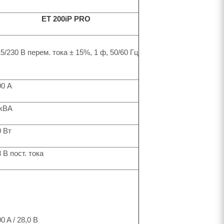
ET 200iP PRO
5/230 В перем. тока ± 15%, 1 ф, 50/60 Гц
00 А
 кВА
0 Вт
 В пост. тока
0 A / 28,0 В