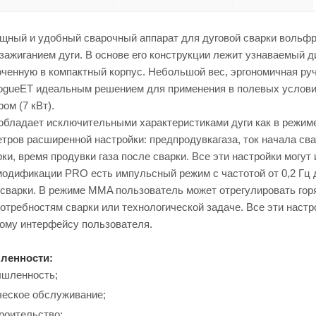
ный и удобный сварочный аппарат для дуговой сварки вольфра
зажиганием дуги. В основе его конструкции лежит узнаваемый 
юченную в компактный корпус. Небольшой вес, эргономичная ру
ogueET идеальным решением для применения в полевых услови
ом (7 кВт).
обладает исключительными характеристиками дуги как в режиме
тров расширенной настройки: предпродувкагаза, ток начала свар
рки, время продувки газа после сварки. Все эти настройки могут
модификации PRO есть импульсный режим с частотой от 0,2 Гц 
 сварки. В режиме MMA пользователь может отрегулировать гор
отребностям сварки или технологической задаче. Все эти наст
ному интерфейсу пользователя.
ленности:
шленность;
ческое обслуживание;
роительство;