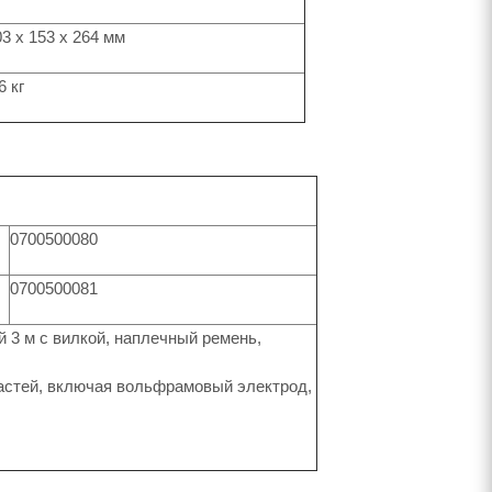
03 x 153 x 264 мм
6 кг
0700500080
0700500081
й 3 м с вилкой, наплечный ремень,
частей, включая вольфрамовый электрод,