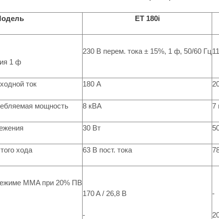
одель
ET 180i
230 В перем. тока ± 15%, 1 ф, 50/60 Гц
11
ия 1 ф
ходной ток
180 А
2
ребляемая мощность
8 кВА
7
ежения
30 Вт
5
того хода
63 В пост. тока
78
режиме MMA при 20% ПВ
170 A / 26,8 В
-
-
20