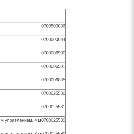
0700500086
0700500084
0700006900
0700006901
0700006885
0700025580
0700025581
ым управлением, 4 м
0700025589
ым управлением, 8 м
0700025590