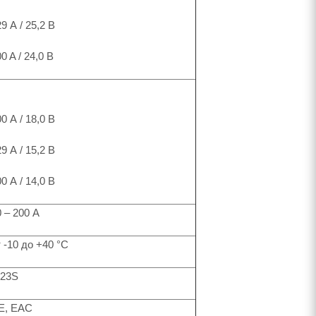
9 А / 25,2 В
0 A / 24,0 В
0 А / 18,0 В
9 А / 15,2 В
0 А / 14,0 В
 – 200 А
 -10 до +40 °C
P23S
E, ЕАС