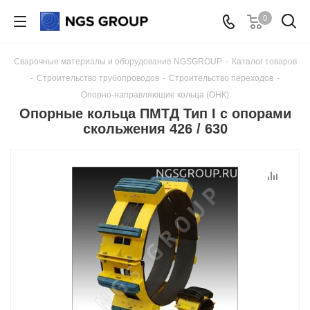
0
Сварочные материалы и оборудование NGSGROUP
-
Каталог товаров
-
Строительство трубопроводов
-
Строительство переходов
-
Опорно-направляющие кольца (ОНК)
Опорные кольца ПМТД Тип I с опорами
скольжения 426 / 630